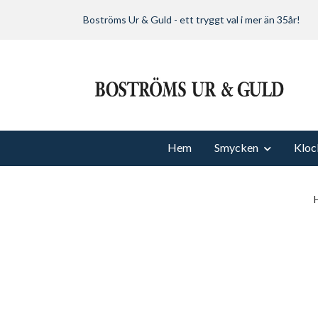
Boströms Ur & Guld - ett tryggt val i mer än 35år!
Hem
Smycken
Kloc