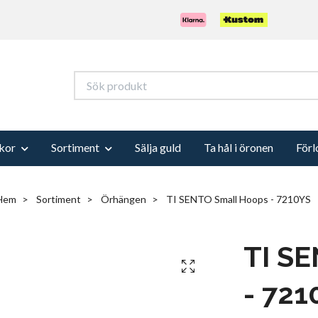
kor
Sortiment
Sälja guld
Ta hål i öronen
Förl
Hem
Sortiment
Örhängen
TI SENTO Small Hoops - 7210YS
TI S
- 721