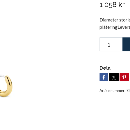
1 058 kr
Diameter storl
pläteringLevera
Dela
Artikelnummer:
7