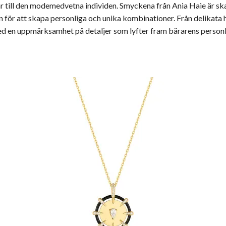
lar till den modemedvetna individen. Smyckena från Ania Haie är sk
n för att skapa personliga och unika kombinationer. Från delikata
ed en uppmärksamhet på detaljer som lyfter fram bärarens personli