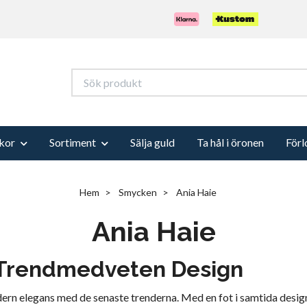
kor
Sortiment
Sälja guld
Ta hål i öronen
Förl
Hem
Smycken
Ania Haie
Ania Haie
 Trendmedveten Design
n elegans med de senaste trenderna. Med en fot i samtida design o