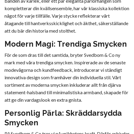
banden av kärlek, eller ett par eleganta pärlörhängen som
kompletterar din kvällsensemble, har vår klassiska kollektion
något för varje tillfälle. Varje stycke reflekterar vårt
åtagande till hantverksskicklighet och äkthet, säkerställande
att du bär din historia med stolthet.
Modern Magi: Trendiga Smycken
För de som dras till det samtida, bryter Svedbom & Co ny
mark med våra trendiga smycken. Inspirerade av de senaste
modevågorna och kundfeedback, introducerar vi ständigt
innovativa design som framhäver din individuella stil. Vårt
sortiment av moderna smycken inkluderar allt från djärva
statement-halsband till minimalistiska armband, skapade för
att ge din vardagslook en extra gnista.
Personlig Pärla: Skräddarsydda
Smycken
På Svedbom & Co tror vi på unikhetens kraft. Därför erbjuder