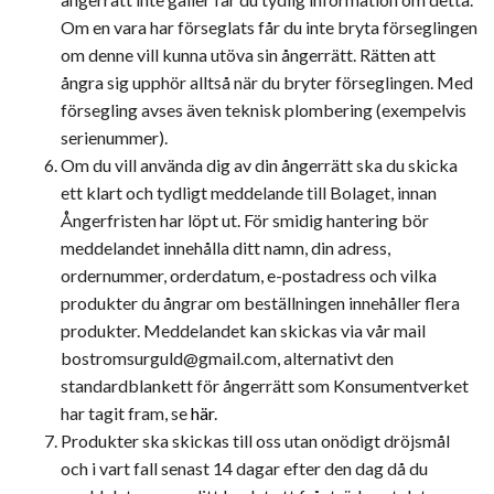
Om en vara har förseglats får du inte bryta förseglingen
om denne vill kunna utöva sin ångerrätt. Rätten att
ångra sig upphör alltså när du bryter förseglingen. Med
försegling avses även teknisk plombering (exempelvis
serienummer).
Om du vill använda dig av din ångerrätt ska du skicka
ett klart och tydligt meddelande till Bolaget, innan
Ångerfristen har löpt ut. För smidig hantering bör
meddelandet innehålla ditt namn, din adress,
ordernummer, orderdatum, e-postadress och vilka
produkter du ångrar om beställningen innehåller flera
produkter. Meddelandet kan skickas via vår mail
bostromsurguld@gmail.com
, alternativt den
standardblankett för ångerrätt som Konsumentverket
har tagit fram, se
här
.
Produkter ska skickas till oss utan onödigt dröjsmål
och i vart fall senast 14 dagar efter den dag då du