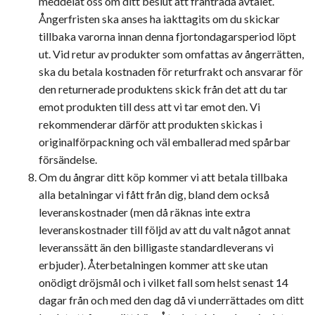
meddelat oss om ditt beslut att frånträda avtalet.
Ångerfristen ska anses ha iakttagits om du skickar
tillbaka varorna innan denna fjortondagarsperiod löpt
ut. Vid retur av produkter som omfattas av ångerrätten,
ska du betala kostnaden för returfrakt och ansvarar för
den returnerade produktens skick från det att du tar
emot produkten till dess att vi tar emot den. Vi
rekommenderar därför att produkten skickas i
originalförpackning och väl emballerad med spårbar
försändelse.
Om du ångrar ditt köp kommer vi att betala tillbaka
alla betalningar vi fått från dig, bland dem också
leveranskostnader (men då räknas inte extra
leveranskostnader till följd av att du valt något annat
leveranssätt än den billigaste standardleverans vi
erbjuder). Återbetalningen kommer att ske utan
onödigt dröjsmål och i vilket fall som helst senast 14
dagar från och med den dag då vi underrättades om ditt