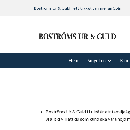
Boströms Ur & Guld - ett tryggt val i mer än 35år!
Hem
Smycken
Kloc
Boströms Ur & Guld i Luleå är ett familjeäg
vi alltid vill att du som kund ska vara n