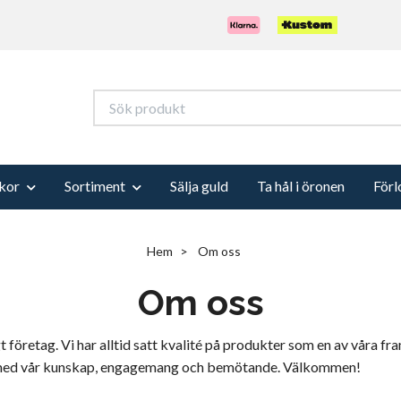
kor
Sortiment
Sälja guld
Ta hål i öronen
Förl
Hem
Om oss
Om oss
t företag. Vi har alltid satt kvalité på produkter som en av våra f
öjd med vår kunskap, engagemang och bemötande. Välkommen!