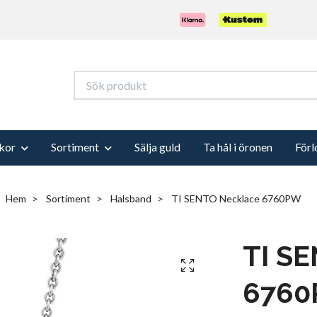
kor
Sortiment
Sälja guld
Ta hål i öronen
Förl
Hem
Sortiment
Halsband
TI SENTO Necklace 6760PW
TI S
676