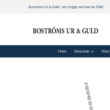
Boströms Ur & Guld - ett tryggt val i mer än 35år!
Hem
Smycken
Kloc