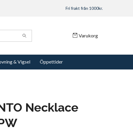
Fri frakt från 1000kr.
Varukorg
ovning & Vigsel
Öppettider
ENTO Necklace
0PW