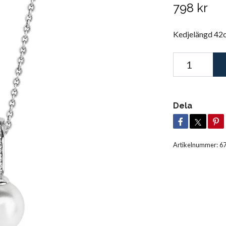
798 kr
Kedjelängd 42cm
Dela
Artikelnummer:
6