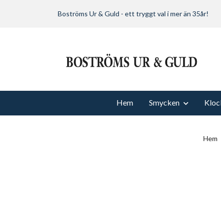
Boströms Ur & Guld - ett tryggt val i mer än 35år!
Hem
Smycken
Kloc
Hem