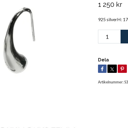
1 250 kr
925 silverH: 
Dela
Artikelnummer:
S