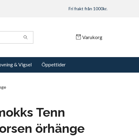
Fri frakt från 1000kr.
Varukorg
ovning & Vigsel
Öppettider
nge
mokks Tenn
forsen örhänge