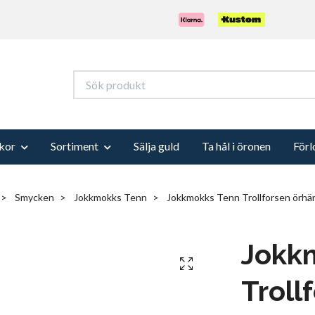
kor
Sortiment
Sälja guld
Ta hål i öronen
Förl
Smycken
Jokkmokks Tenn
Jokkmokks Tenn Trollforsen örhä
Jokk
Troll