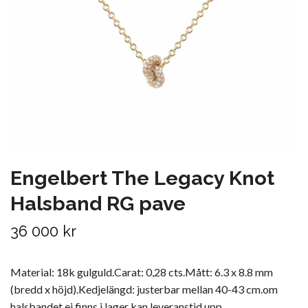
Engelbert The Legacy Knot
Halsband RG pave
36 000 kr
Material: 18k gulguld.Carat: 0,28 cts.Mått: 6.3 x 8.8 mm
(bredd x höjd).Kedjelängd: justerbar mellan 40-43 cm.om
halsbandet ej finns i lager kan leveranstid upp