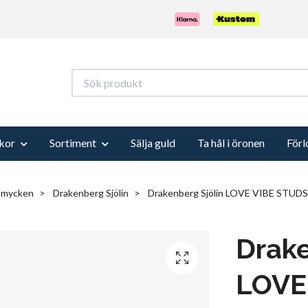
kor
Sortiment
Sälja guld
Ta hål i öronen
Förl
Smycken
Drakenberg Sjölin
Drakenberg Sjölin LOVE VIBE STUDS
Drake
LOVE