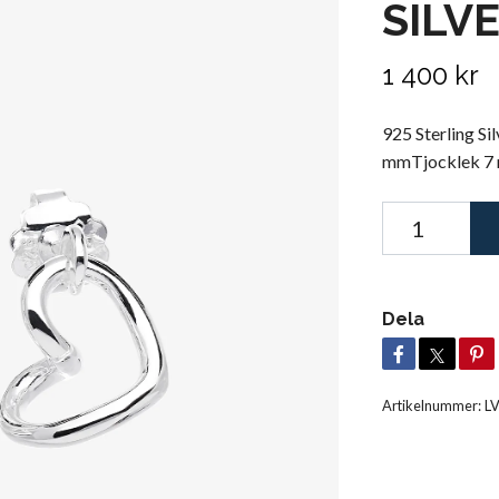
SILV
1 400 kr
925 Sterling S
mmTjocklek 7
Dela
Artikelnummer:
L