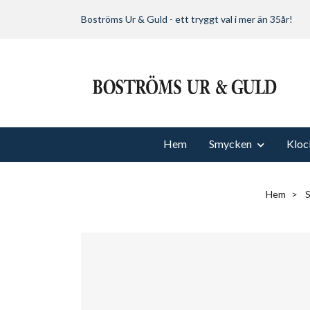
Boströms Ur & Guld - ett tryggt val i mer än 35år!
Hem
Smycken
Kloc
Hem