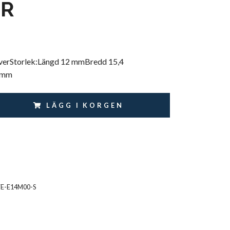
ER
ilverStorlek:Längd 12 mmBredd 15,4
 mm
LÄGG I KORGEN
VE-E14M00-S