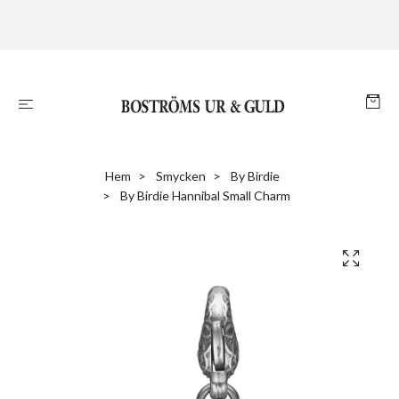
Hem
Smycken
By Birdie
By Birdie Hannibal Small Charm