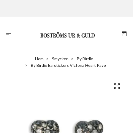
Hem
Smycken
By Birdie
By Birdie Earstickers Victoria Heart Pave