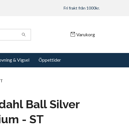
Fri frakt från 1000kr.
Varukorg
ovning & Vigsel
Öppettider
ST
ahl Ball Silver
ium - ST