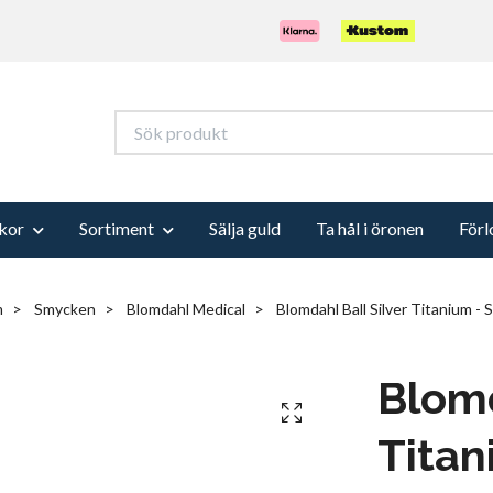
kor
Sortiment
Sälja guld
Ta hål i öronen
Förl
m
Smycken
Blomdahl Medical
Blomdahl Ball Silver Titanium - 
Blomd
Titan