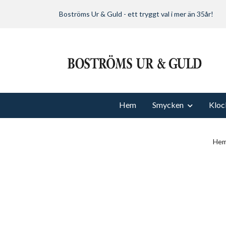
Boströms Ur & Guld - ett tryggt val i mer än 35år!
Hem
Smycken
Kloc
He