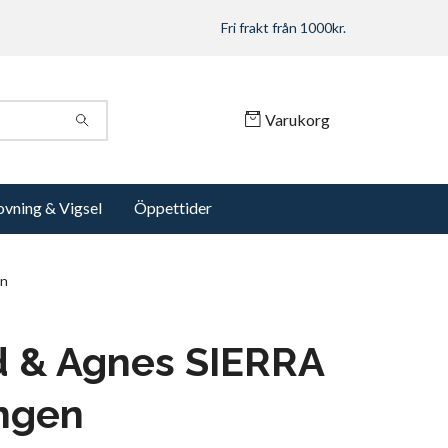
Fri frakt från 1000kr.
Varukorg
ovning & Vigsel
Öppettider
en
d & Agnes SIERRA
ngen