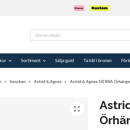
kor
Sortiment
Sälja guld
Ta hål i öronen
Förl
m
Smycken
Astrid & Agnes
Astrid & Agnes SIERRA Örhäng
Astri
Örhä