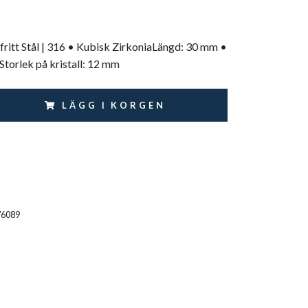
fritt Stål | 316 • Kubisk ZirkoniaLängd: 30 mm •
torlek på kristall: 12 mm
LÄGG I KORGEN
76089