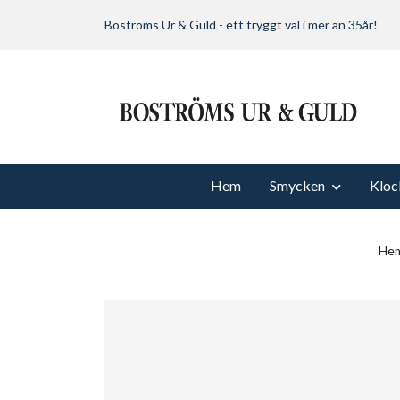
Boströms Ur & Guld - ett tryggt val i mer än 35år!
Hem
Smycken
Kloc
He