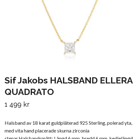
Sif Jakobs HALSBAND ELLERA
QUADRATO
1 499 kr
Halsband av 18 karat guldpläterad 925 Sterling, polerad yta,
med vita hand placerade skurna zirconia
stenar.Halsbandsmått: Längd 6 mm, bredd 6 mm, kedjelängd