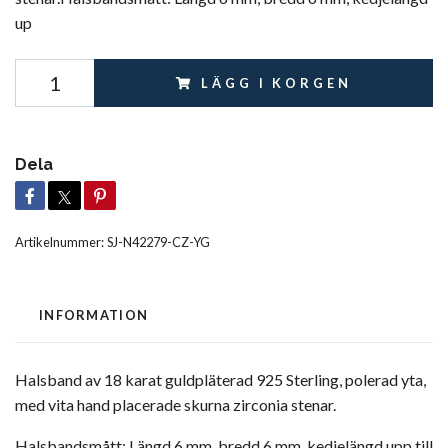
up
LÄGG I KORGEN
Dela
Artikelnummer:
SJ-N42279-CZ-YG
INFORMATION
Halsband av 18 karat guldpläterad 925 Sterling, polerad yta,
med vita hand placerade skurna zirconia stenar.
Halsbandsmått: Längd 6 mm, bredd 6 mm, kedjelängd upp till