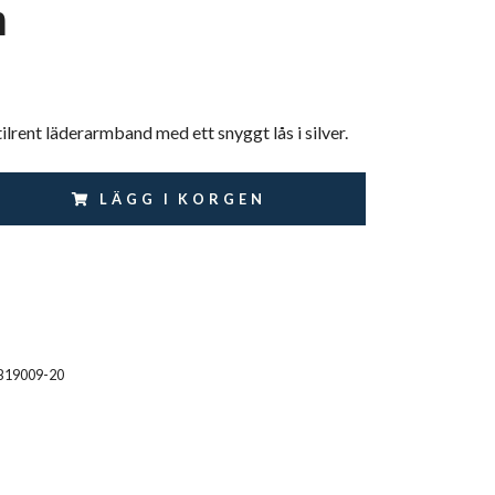
n
tilrent läderarmband med ett snyggt lås i silver.
LÄGG I KORGEN
B19009-20