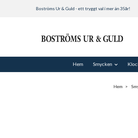
Boströms Ur & Guld - ett tryggt val i mer än 35år!
Hem
Smycken
Kloc
Hem
Sm