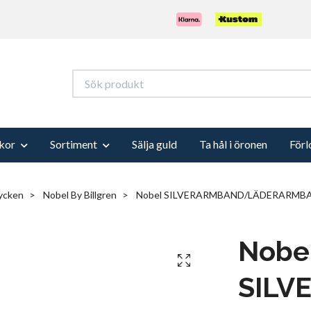
kor
Sortiment
Sälja guld
Ta hål i öronen
Förl
ycken
Nobel By Billgren
Nobel SILVERARMBAND/LÄDERARMBAN
Nobe
SIL