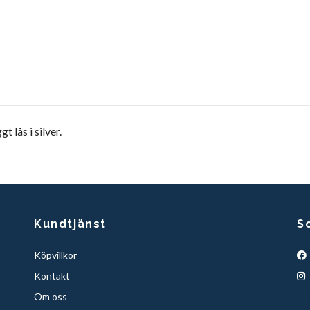
 lås i silver.
Kundtjänst
S
Köpvillkor
Kontakt
Om oss