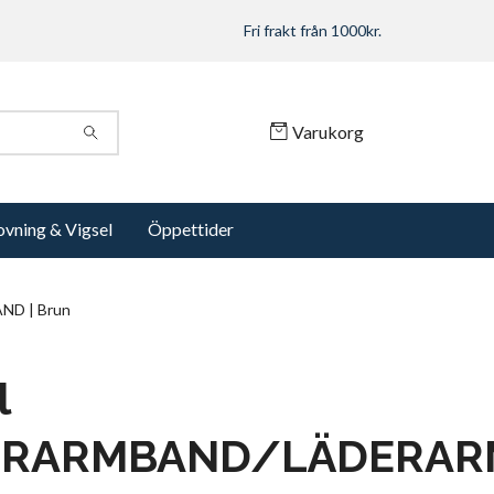
Fri frakt från 1000kr.
Varukorg
ovning & Vigsel
Öppettider
D | Brun
l
VERARMBAND/LÄDERA